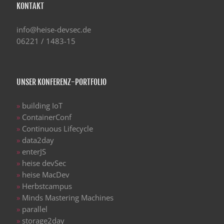
KONTAKT
info@heise-devsec.de
06221 / 1483-15
UNSER KONFERENZ-PORTFOLIO
»
building IoT
»
ContainerConf
»
Continuous Lifecycle
»
data2day
»
enterJS
»
heise devSec
»
heise MacDev
»
Herbstcampus
»
Minds Mastering Machines
»
parallel
»
storage2day