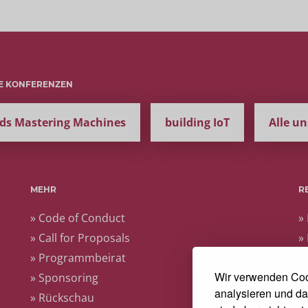
E KONFERENZEN
ds Mastering Machines
building IoT
Alle u
MEHR
R
» Code of Conduct
»
» Call for Proposals
»
» Programmbeirat
»
Wir verwenden Coo
» Sponsoring
analysieren und da
» Rückschau