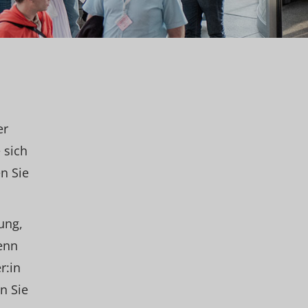
er
 sich
n Sie
ung,
enn
r:in
n Sie