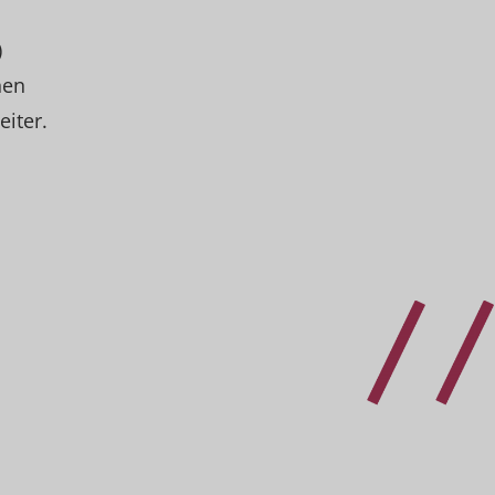
)
nen
iter.