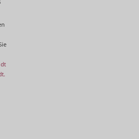
s
en
Sie
idt
t.