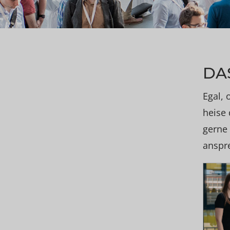
DA
Egal, 
heise 
gerne 
anspr