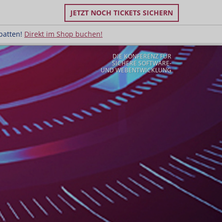
JETZT NOCH TICKETS SICHERN
uppenrabatten!
Direkt im Shop buchen!
batten!
Direkt im Shop buchen!
DIE KONFERENZ FÜR
SICHERE SOFTWARE-
UND WEBENTWICKLUNG