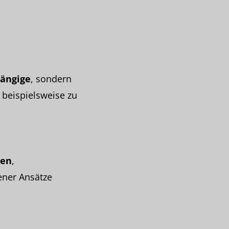
ängige
, sondern
 beispielsweise zu
gen
,
ener Ansätze