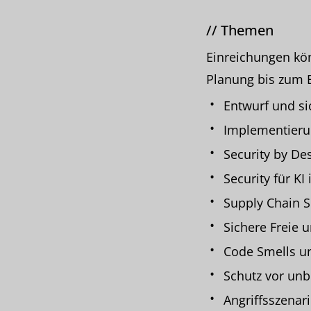
//
Themen
Einreichungen k
Planung bis zum B
Entwurf und si
Implementierun
Security by De
Security für KI
Supply Chain S
Sichere Freie 
Code Smells u
Schutz vor un
Angriffsszena