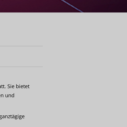
m
t. Sie bietet
en und
ganztägige