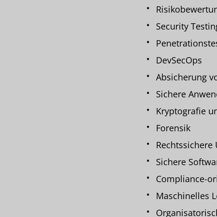
Risikobewertun
Security Testin
Penetrationste
DevSecOps
Absicherung v
Sichere Anwen
Kryptografie u
Forensik
Rechtssichere
Sichere Softw
Compliance-ori
Maschinelles L
Organisatorisc