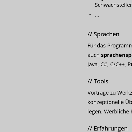
Schwachstelle
...
//
Sprachen
Für das Programm
auch
sprachensp
Java, C#, C/C++, R
//
Tools
Vorträge zu Werkz
konzeptionelle Ü
legen. Werbliche 
//
Erfahrungen