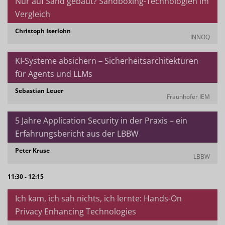
Nur auf Sand gebaut? Sandboxing-Technologien im
Vergleich
Christoph Iserlohn
INNOQ
KI-Systeme absichern – Sicherheitsarchitekturen
für Agents und LLMs
Sebastian Leuer
Fraunhofer IEM
5 Jahre Application Security in der Praxis – ein
Erfahrungsbericht aus der LBBW
Peter Kruse
LBBW
11:30 - 12:15
Ich kam, ich sah nichts, ich lernte: Hands-On
Privacy Enhancing Technologies