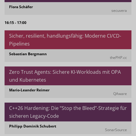
Flora Schäfer
secuvera
16:15 - 17:00
Sicher, resilient, handlungsfähig: Moderne CI/CD-
Pipelines
Sebastian Bergmann
thePHP.cc
Zero Trust Agents: Sichere KI-Workloads mit OPA
und Kubernetes
Mario-Leander Reimer
QAware
C++26 Hardening: Die “Stop the Bleed”-Strategie für
sicheren Legacy-Code
Philipp Dominik Schubert
SonarSource