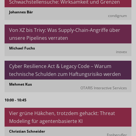
Schwachstellensuche: Wirksamkeit und Grenzen
Johannes Bär
condignum
Von XZ bis Trivy: Was Supply-Chain-Angriffe über
unsere Pipelines verraten
Michael Fuchs
inovex
Cyber Resilience Act & Legacy Code – Warum
technische Schulden zum Haftungsrisiko werden
Mehmet Kus
OTARIS Interactive Services
10:00 - 10:45
Vier grüne Häkchen, trotzdem gehackt: Threat
Modeling für agentenbasierte KI
Christian Schneider
Freiberufler