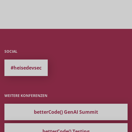
SOCIAL
#heisedevsec
WEITERE KONFERENZEN
betterCode() GenAI Summit
betterCode() Testing