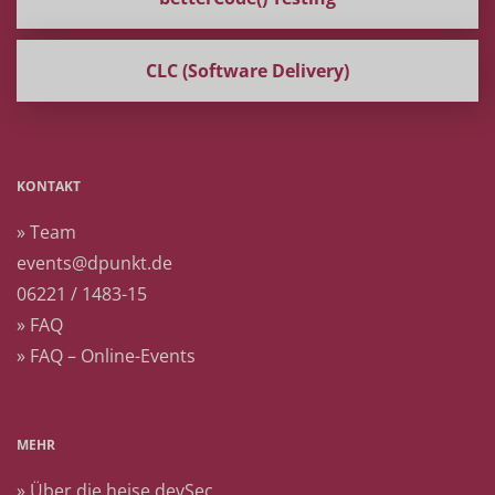
CLC (Software Delivery)
KONTAKT
» Team
events@dpunkt.de
06221 / 1483-15
» FAQ
» FAQ – Online-Events
MEHR
» Über die heise devSec