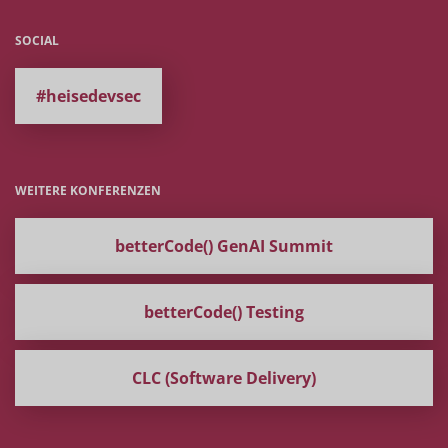
SOCIAL
#heisedevsec
WEITERE KONFERENZEN
betterCode() GenAI Summit
betterCode() Testing
CLC (Software Delivery)