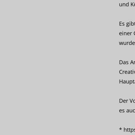
und K
Es gib
einer
wurde
Das Ar
Creati
Haupt
Der V
es auc
* htt