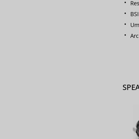
Res
BS
Ums
Arc
SPE