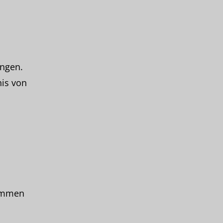
ungen.
nis von
sammen