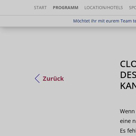
START
PROGRAMM
LOCATION/HOTELS
SP
Möchtet ihr mit eurem Team teilnehm
Möchtet ihr mit eurem Team te
CLO
DES
Zurück
KA
Wenn w
eine 
Es fe