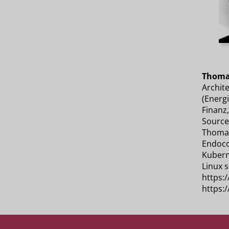
Thoma
Archite
(Energi
Finanz,
Source
Thomas
Endoco
Kubern
Linux s
https:
https: