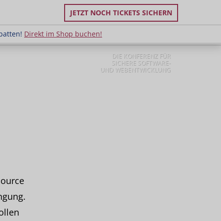
JETZT NOCH TICKETS SICHERN
uppenrabatten!
Direkt im Shop buchen!
batten!
Direkt im Shop buchen!
DIE KONFERENZ FÜR
SICHERE SOFTWARE-
UND WEBENTWICKLUNG
Source
ngung.
ollen