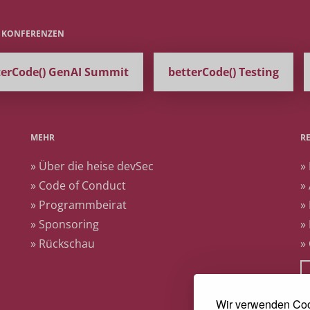
E KONFERENZEN
terCode() GenAI Summit
betterCode() Testing
MEHR
R
» Über die heise devSec
»
» Code of Conduct
»
» Programmbeirat
»
» Sponsoring
»
» Rückschau
»
Wir verwenden Coo