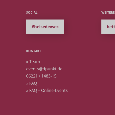
SOCIAL
WEITER
#heisedevsec
bet
KONTAKT
» Team
events@dpunkt.de
06221 / 1483-15
» FAQ
» FAQ – Online-Events