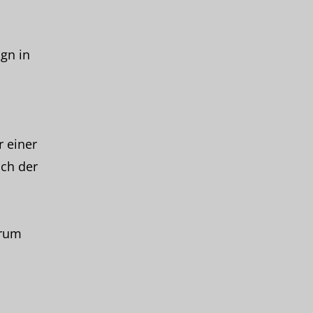
gn in
r einer
ich der
arum