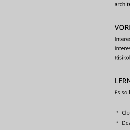
archit
VOR
Inter
Intere
Risik
LERN
Es sol
Clo
Dez