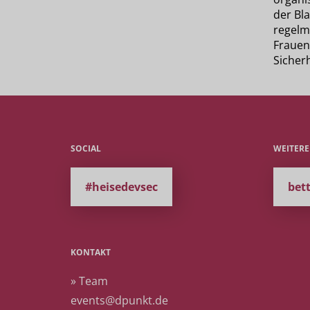
der Bl
regelm
Frauen 
Sicherh
SOCIAL
WEITER
#heisedevsec
bet
KONTAKT
» Team
events@dpunkt.de