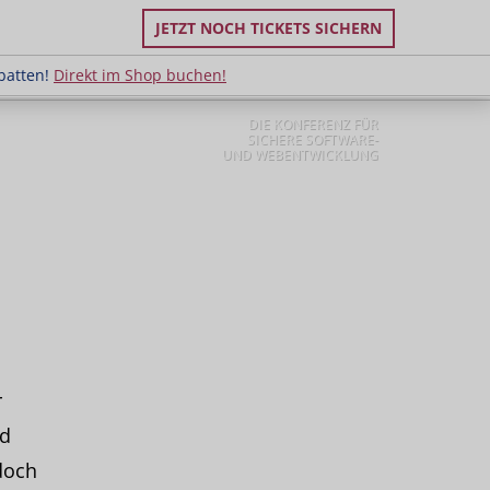
JETZT NOCH TICKETS SICHERN
uppenrabatten!
Direkt im Shop buchen!
batten!
Direkt im Shop buchen!
DIE KONFERENZ FÜR
SICHERE SOFTWARE-
UND WEBENTWICKLUNG
r
nd
doch