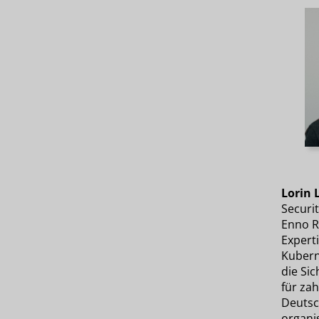
Lorin
Securi
Enno R
Expert
Kuberne
die Sic
für za
Deutsc
organis