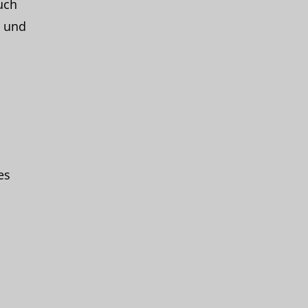
uch
 und
es