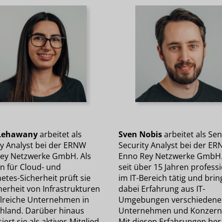
 Lehawany
arbeitet als
Sven Nobis
arbeitet als Sen
ty Analyst bei der ERNW
Security Analyst bei der E
ey Netzwerke GmbH. Als
Enno Rey Netzwerke GmbH. 
in für Cloud- und
seit über 15 Jahren professi
tes-Sicherheit prüft sie
im IT-Bereich tätig und brin
herheit von Infrastrukturen
dabei Erfahrung aus IT-
hlreiche Unternehmen in
Umgebungen verschiedene
hland. Darüber hinaus
Unternehmen und Konzerne
iert sie als aktives Mitglied
Mit diesen Erfahrungen ber