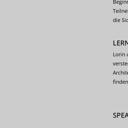
Beginn
Teiln
die Si
LERN
Lorin 
verste
Archit
finde
SPE