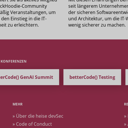
ackHoodie-Community
seit längerem Unternehmen
äßig Veranstaltungen, um
der sicheren Softwareentwi
den Einstieg in die IT-
und Architektur, um die IT-
eit zu erleichtern.
wenig sicherer zu machen.
E KONFERENZEN
terCode() GenAI Summit
betterCode() Testing
MEHR
R
» Über die heise devSec
»
» Code of Conduct
»