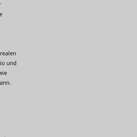
r
e
realen
tio und
wie
ann.