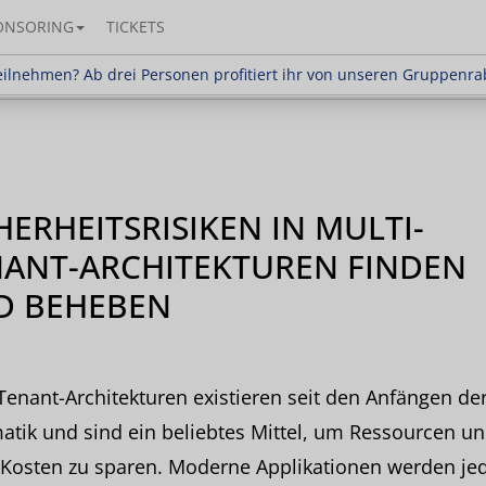
ONSORING
TICKETS
en? Ab drei Personen profitiert ihr von unseren Gr
ilnehmen? Ab drei Personen profitiert ihr von unseren Gruppenra
HERHEITSRISIKEN IN MULTI-
NANT-ARCHITEKTUREN FINDEN
D BEHEBEN
Tenant-Architekturen existieren seit den Anfängen de
atik und sind ein beliebtes Mittel, um Ressourcen u
 Kosten zu sparen. Moderne Applikationen werden je