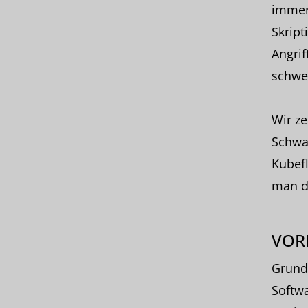
immer
Skript
Angrif
schwe
Wir ze
Schwac
Kubefl
man d
VOR
Grund
Softwa