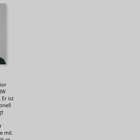
ior
RNW
Er ist
onell
gt
r
 mit.
ät er