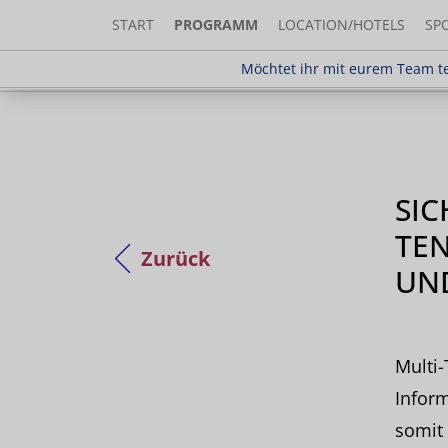
START
PROGRAMM
LOCATION/HOTELS
SP
Möchtet ihr mit eurem Team teilnehm
Möchtet ihr mit eurem Team te
SIC
TE
Zurück
UN
Multi-
Inform
somit