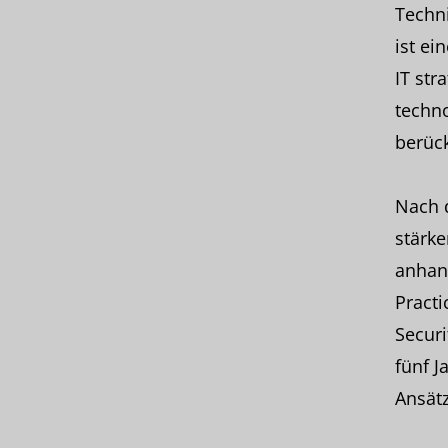
Techn
ist e
IT str
techno
berück
Nach d
stärke
anhan
Practi
Securi
fünf J
Ansätz