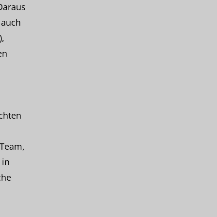
Daraus
 auch
,
en
ichten
 Team,
 in
che