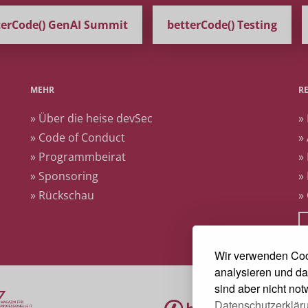
terCode() GenAI Summit
betterCode() Testing
MEHR
R
» Über die heise devSec
»
» Code of Conduct
»
» Programmbeirat
»
» Sponsoring
»
» Rückschau
»
Wir verwenden Coo
analysieren und da
sind aber nicht no
Datenschutzerklär