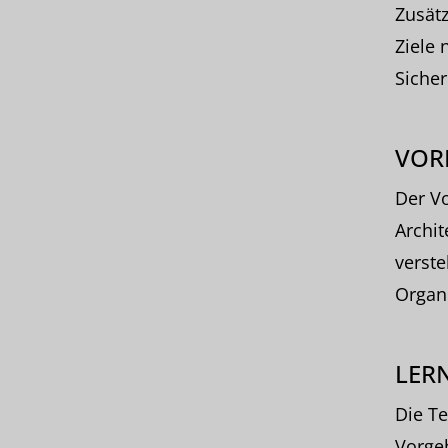
Zusätz
Ziele 
Sicher
VOR
Der Vo
Archit
verste
Organi
LERN
Die Te
Vorgeh