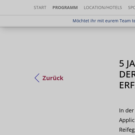
START
PROGRAMM
LOCATION/HOTELS
SP
Möchtet ihr mit eurem Team teilnehm
Möchtet ihr mit eurem Team te
5 J
DER
Zurück
ER
In de
Appli
Reife