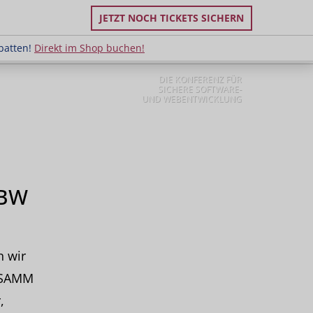
JETZT NOCH TICKETS SICHERN
uppenrabatten!
Direkt im Shop buchen!
batten!
Direkt im Shop buchen!
DIE KONFERENZ FÜR
SICHERE SOFTWARE-
UND WEBENTWICKLUNG
BBW
n wir
P SAMM
,