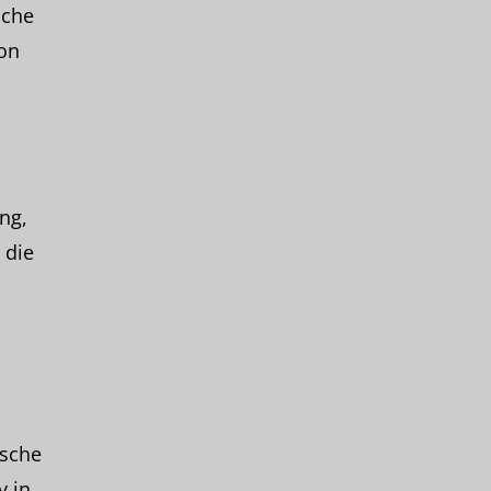
lche
von
ng,
 die
ische
y in