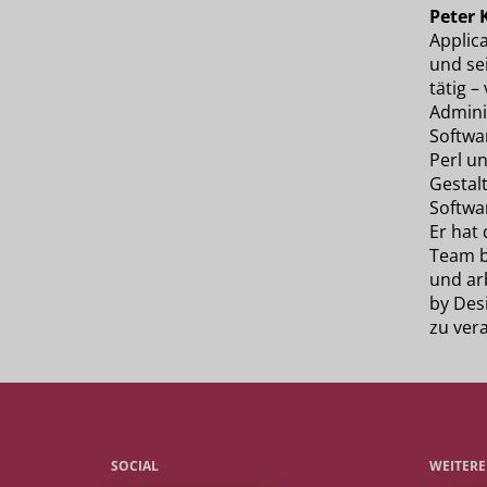
Peter 
Applic
und sei
tätig –
Admini
Softwa
Perl u
Gestal
Softwa
Er hat 
Team b
und ar
by Des
zu ver
SOCIAL
WEITER