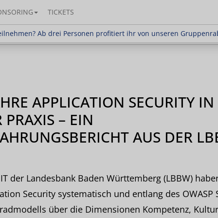
ONSORING
TICKETS
en? Ab drei Personen profitiert ihr von unseren Gr
ilnehmen? Ab drei Personen profitiert ihr von unseren Gruppenra
AHRE APPLICATION SECURITY IN
 PRAXIS – EIN
FAHRUNGSBERICHT AUS DER L
r IT der Landesbank Baden Württemberg (LBBW) habe
cation Security systematisch und entlang des OWAS
gradmodells über die Dimensionen Kompetenz, Kultur